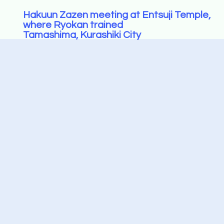
Hakuun Zazen meeting at Entsuji Temple,
where Ryokan trained
Tamashima, Kurashiki City