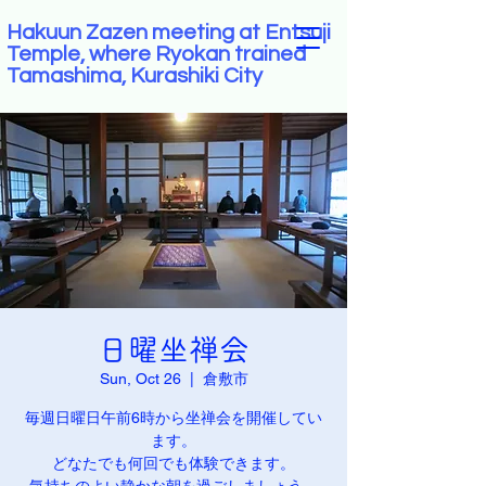
Hakuun Zazen meeting at Entsuji
Temple, where Ryokan trained
Tamashima, Kurashiki City
日曜坐禅会
Sun, Oct 26
  |  
倉敷市
毎週日曜日午前6時から坐禅会を開催してい
ます。
どなたでも何回でも体験できます。