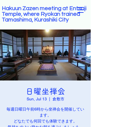
Hakuun Zazen meeting at Entsuji
Temple, where Ryokan trained
Tamashima, Kurashiki City
日曜坐禅会
Sun, Jul 13
  |  
倉敷市
毎週日曜日午前6時から坐禅会を開催してい
ます。
どなたでも何回でも体験できます。