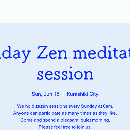
day Zen medita
session
Sun, Jun 15
  |  
Kurashiki City
We hold zazen sessions every Sunday at 6am.
Anyone can participate as many times as they like.
Come and spend a pleasant, quiet morning.
Please feel free to join us.