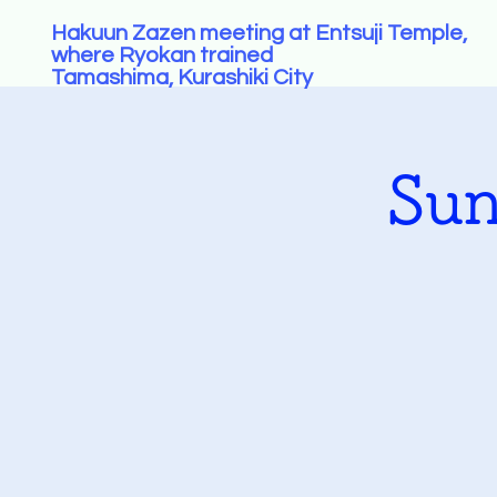
Hakuun Zazen meeting at Entsuji Temple,
where Ryokan trained
Tamashima, Kurashiki City
Sun