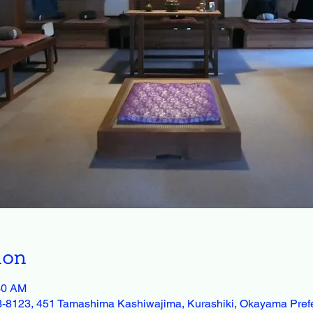
ion
30 AM
13-8123, 451 Tamashima Kashiwajima, Kurashiki, Okayama Pref