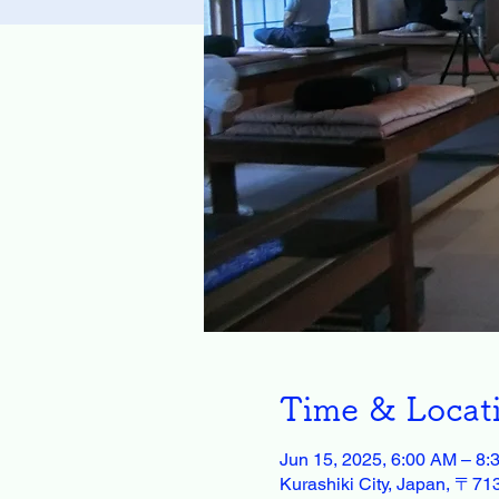
Time & Locat
Jun 15, 2025, 6:00 AM – 8:
Kurashiki City, Japan, 〒7