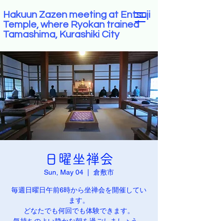
Hakuun Zazen meeting at Entsuji
Temple, where Ryokan trained
Tamashima, Kurashiki City
日曜坐禅会
Sun, May 04
  |  
倉敷市
毎週日曜日午前6時から坐禅会を開催してい
ます。
どなたでも何回でも体験できます。