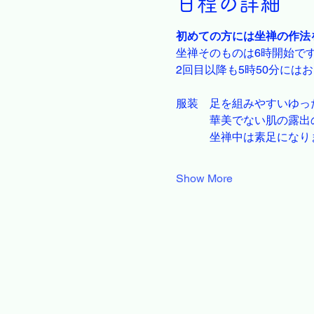
日程の詳細
初めての方には坐禅の作法
坐禅そのものは6時開始で
2回目以降も5時50分には
服装　足を組みやすいゆっ
　　　華美でない肌の露出
　　　坐禅中は素足になり
Show More