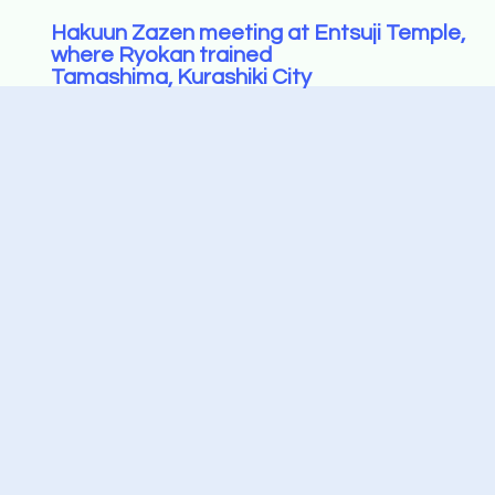
Hakuun Zazen meeting at Entsuji Temple,
where Ryokan trained
Tamashima, Kurashiki City