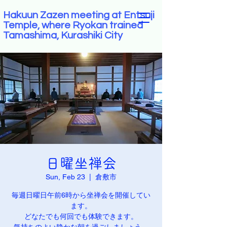
Hakuun Zazen meeting at Entsuji
Temple, where Ryokan trained
Tamashima, Kurashiki City
日曜坐禅会
Sun, Feb 23
  |  
倉敷市
毎週日曜日午前6時から坐禅会を開催してい
ます。
どなたでも何回でも体験できます。