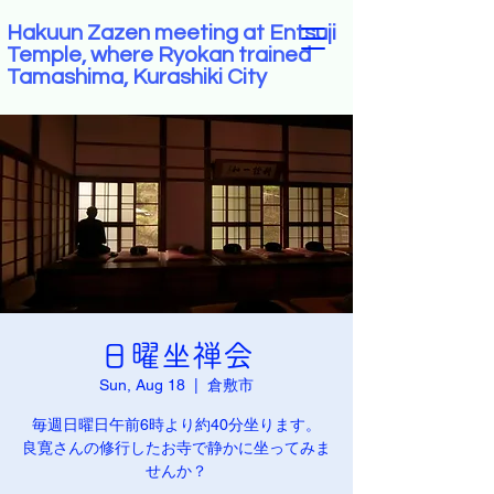
Hakuun Zazen meeting at Entsuji
Temple, where Ryokan trained
Tamashima, Kurashiki City
日曜坐禅会
Sun, Aug 18
  |  
倉敷市
毎週日曜日午前6時より約40分坐ります。
良寛さんの修行したお寺で静かに坐ってみま
せんか？