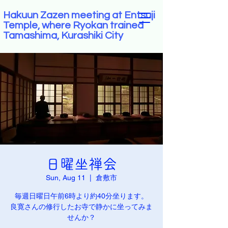
Hakuun Zazen meeting at Entsuji
Temple, where Ryokan trained
Tamashima, Kurashiki City
日曜坐禅会
Sun, Aug 11
  |  
倉敷市
毎週日曜日午前6時より約40分坐ります。
良寛さんの修行したお寺で静かに坐ってみま
せんか？