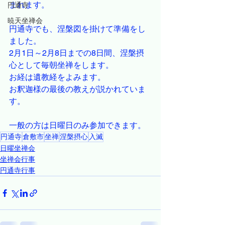
まれます。
円通寺
暁天坐禅会
円通寺でも、涅槃図を掛けて準備をし
ました。
2月1日～2月8日までの8日間、涅槃摂
心として毎朝坐禅をします。
お経は遺教経をよみます。
お釈迦様の最後の教えが説かれていま
す。
一般の方は日曜日のみ参加できます。
円通寺
倉敷市
坐禅
涅槃摂心
入滅
日曜坐禅会
坐禅会行事
円通寺行事