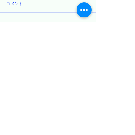
令和8年10月17日
コメント
日（日） 円通寺
師をお招きし、提
きます。 詳細は
コメントを追加…
「第６７回暁天坐禅会」
土曜午後から日曜
のご案内
日程で計画をして
泊については、現
ばの良寛荘が閉館
円通寺 白雲坐禅会
す。 倉敷市玉島
泊施設があります
苦しいのですが、
TEL:
086-522-2444
日朝（坐禅は6時
entsujizazenkai@gmail.com
討中です）は送迎
ん。 また、防犯
堂に宿泊もいただ
〒713-8123 岡山県倉敷市
玉島柏島４５１