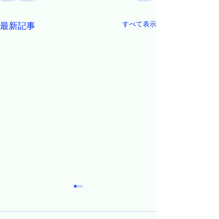
すべて表示
最新記事
貫道老師を円通
きします