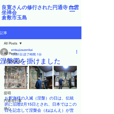
良寛さんの修行された円通寺 白雲
坐禅会
倉敷市玉島
記事
All Posts
entsujizazenkai
All Posts
1月31日
読了時間: 1分
涅槃図を掛けました
日曜坐禅会
坐禅会行事
観音縁日
円通寺公園
提唱
お釈迦様の入滅（涅槃）の日は、伝統
円通寺行事
的に旧暦2月15日とされ、日本ではこの
摂心
日を記念して涅槃会（ねはんえ）が営