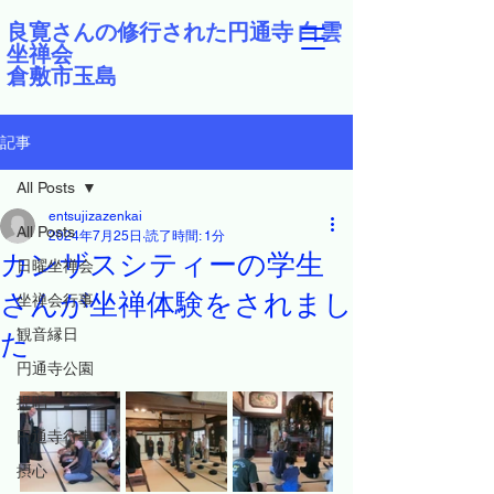
良寛さんの修行された円通寺 白雲
坐禅会
倉敷市玉島
記事
All Posts
entsujizazenkai
All Posts
2024年7月25日
読了時間: 1分
カンザスシティーの学生
日曜坐禅会
さんが坐禅体験をされまし
坐禅会行事
観音縁日
た
円通寺公園
提唱
円通寺行事
摂心