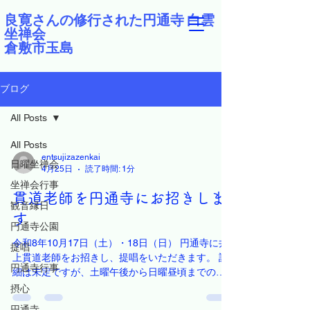
良寛さんの修行された円通寺 白雲
坐禅会
倉敷市玉島
ブログ
All Posts
All Posts
entsujizazenkai
日曜坐禅会
4月25日
読了時間: 1分
坐禅会行事
貫道老師を円通寺にお招きしま
観音縁日
す
円通寺公園
令和8年10月17日（土）・18日（日） 円通寺に井
提唱
上貫道老師をお招きし、提唱をいただきます。 詳
円通寺行事
細は未定ですが、土曜午後から日曜昼頃までの日
程で計画をしています。 宿泊については、現在円
摂心
通寺そばの良寛荘が閉館しています。 倉敷市玉島
円通寺