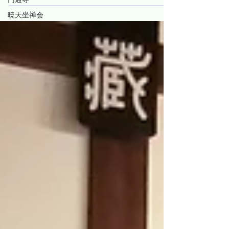
では以下の宿泊施設があります。 非常に心苦しい
暁天坐禅会
のですが、今回は日曜日朝（坐禅は6時半前後に検
討中です）は送迎ができません。 また、防犯予防
上、坐禅堂に宿泊もいただけません。 ご理解をい
ただけますようお願い申し上げます。 参加料は1日
2000円、2日間で4000円です。 ホテル セントイン
倉敷 〒710-0253 岡山県倉敷市新倉敷駅前５丁目
２０３ ホテルセントイン倉敷 ビジネス別館 〒
713-8103 岡山県倉敷市玉島乙島７１３０−１ blue
quad hotel 倉敷玉島 〒713-8103 岡山県倉敷市玉
島乙島６８７５−９ ビジネスホテルロマン 〒710-
0253 岡山県倉敷市新倉敷駅前２丁目１１０