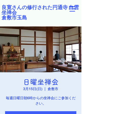
良寛さんの修行された円通寺 白雲
坐禅会
倉敷市玉島
日曜坐禅会
3月15日(日)
  |  
倉敷市
毎週日曜日朝6時からの坐禅会にご参加くだ
さい。