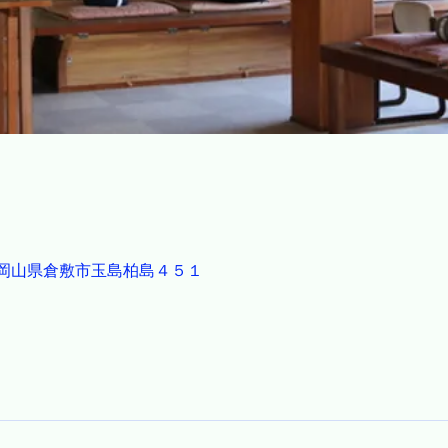
23 岡山県倉敷市玉島柏島４５１