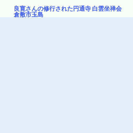
良寛さんの修行された円通寺 白雲坐禅会
倉敷市玉島