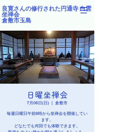
良寛さんの修行された円通寺 白雲
坐禅会
倉敷市玉島
日曜坐禅会
7月06日(日)
  |  
倉敷市
毎週日曜日午前6時から坐禅会を開催してい
ます。
どなたでも何回でも体験できます。