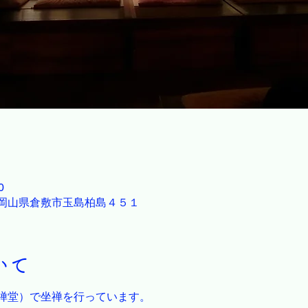
0
23 岡山県倉敷市玉島柏島４５１
いて
禅堂）で坐禅を行っています。