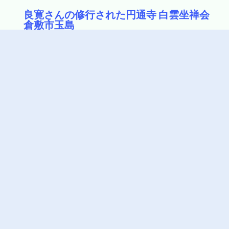
良寛さんの修行された円通寺 白雲坐禅会
倉敷市玉島