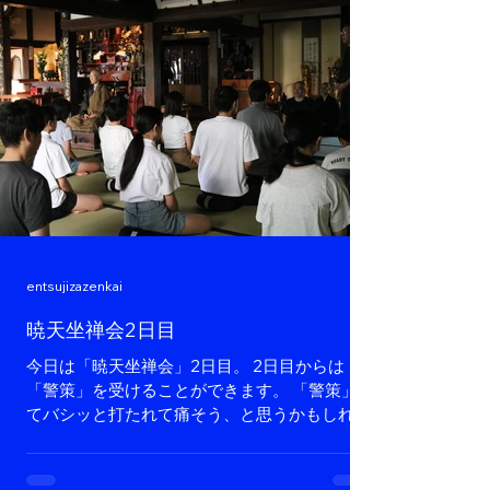
entsujizazenkai
暁天坐禅会2日目
今日は「暁天坐禅会」2日目。 2日目からは
「警策」を受けることができます。 「警策」っ
てバシッと打たれて痛そう、と思うかもしれま
せん。 しかし実際はそうでもありません。
「警策」は、集中できない時等に自分から意思
表示をして入れてもらいます。 スッキリして集