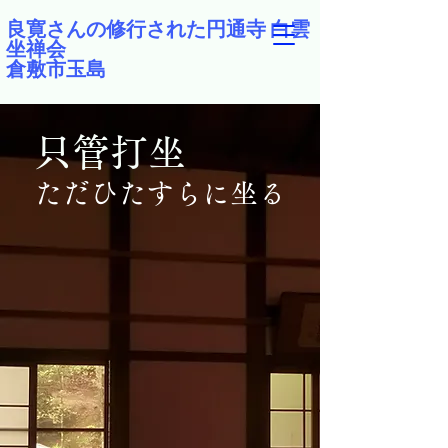
良寛さんの修行された円通寺 白雲
坐禅会
倉敷市玉島
​只管打坐
ただひたすらに坐る