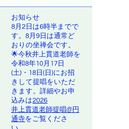
お知らせ
8月2日は6時半までで
す。8月9日は通常ど
おりの坐禅会です。
🌟今秋井上貫道老師を
令和8年10月17日
(土)・18日(日)にお招
きして提唱をいただ
きます。詳細やお申
込みは
2026
井上貫道老師提唱@円
通寺
をご覧くださ
い。