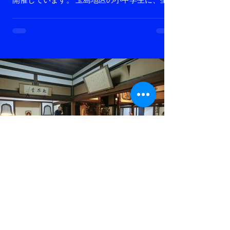
を体験してもらいたいと約70年前から開催して
います。 今朝はくもりで日差しはあまりなかっ
たのですが、湿度が高くむしむししていまし
た。 それでも、坐禅中は参加のみなさまは、静
かに坐りそれぞれの時間をすごされていまし
た。 明日は2日目。 集中できない時などに受け
る警策の指導があります。 気持ちが引き締まり
ます。 暁天坐禅会はお申込みがなくてもご参加
いただけます。 ぜひ静かな朝を体験してくださ
い。
entsujizazenkai
「第６７回暁天坐禅会」のご案内