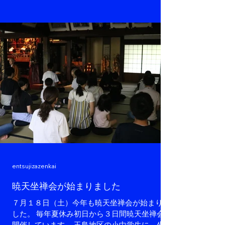
中しやすくなります。 明日は最終日。 ご予約
がなくても参加できます。 朝5時半開始。5時
15分から開場です。 ぜひおいでください。
entsujizazenkai
暁天坐禅会が始まりました
７月１８日（土）今年も暁天坐禅会が始まりま
した。 毎年夏休み初日から３日間暁天坐禅会を
開催しています。 玉島地区の小中学生に、坐禅